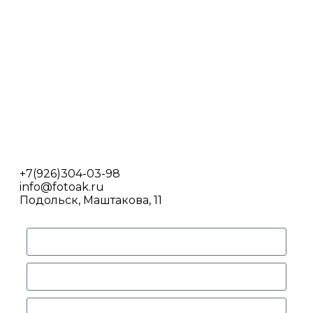
Если Вам интересно мое творчество, вы
хотите позвать меня на мероприятие в
качестве фотографа – просто свяжитесь со
мной по телефону, почте.
Контакты фотографа желательно иметь под рукой, иногда
нет возможности искать и оценивать работу нового
специалиста. Поэтому запишите меня к себе в телефон и
при случае звоните.
+7(926)304-03-98
info@fotoak.ru
Подольск, Маштакова, 11