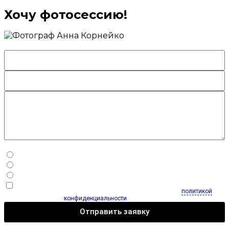
Хочу фотосессию!
Пакет услуг (необязательно):
Smart 6000р
Standart 8000р
Premium 10000р
Нажимая на кнопку, вы даете согласие на обработку
персональных данных и соглашаетесь с
политикой
конфиденциальности
Отправить заявку